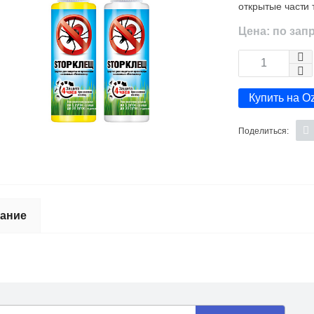
открытые части 
Цена: по зап
Купить на O
Поделиться:
ание