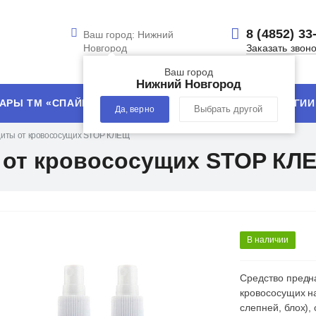
8 (4852) 33
Ваш город:
Нижний
Новгород
Заказать звон
Ваш город
Нижний Новгород
АРЫ ТМ «СПАЙК»
УСЛУГИ
ТЕХНОЛОГИИ
Да, верно
Выбрать другой
щиты от кровососущих STOP КЛЕЩ
 от кровососущих STOP КЛ
В наличии
Средство предн
кровососущих на
слепней, блох),