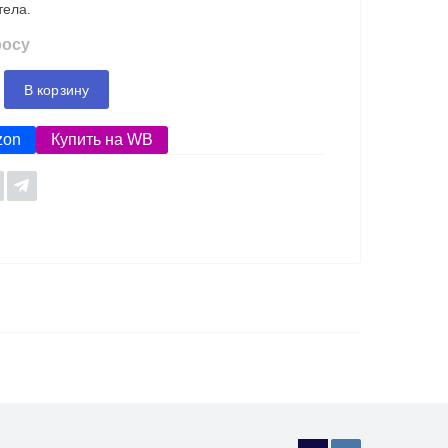
тела.
росу
В корзину
zon
Купить на WB