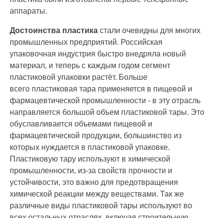
аппараты.
Д
остоинства пластика
стали очевидны для многих
промышленных предприятий. Российская
упаковочная индустрия быстро
внедряла
новый
материал, и теперь с каждым годом сегмент
пластиковой упаковки растёт. Больше
всего
пластиковая тара
применяется
в пищевой
и
фармацевтической
промышленности - в эту отрасль
направляется
большой
объем п
ластиковой
тары. Это
обуславливается объемами
пищевой и
фармацевтической
продукции
, большинство из
которых нуждается в
пластиковой
упаковке.
П
ластиков
ую
тар
у
использу
ют
в химической
промышленности,
из-за
свойств прочности и
устойчивости,
это
важно для предотвращения
химической реакции между веществами.
Так же
различные виды пластиковой
тар
ы
используют во
всех остальных отраслях, включая строительную,