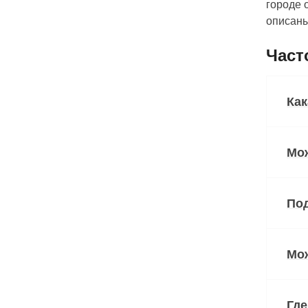
городе 
описаны
Част
Как
Мож
Под
Мож
Где