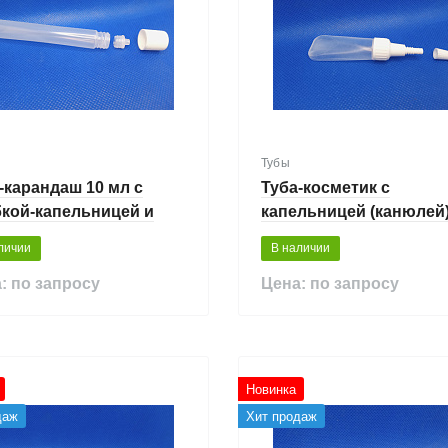
Тубы
-карандаш 10 мл с
Туба-косметик с
кой-капельницей и
капельницей (канюлей)
шкой
мл
личии
В наличии
: по запросу
Цена: по запросу
Новинка
даж
Хит продаж