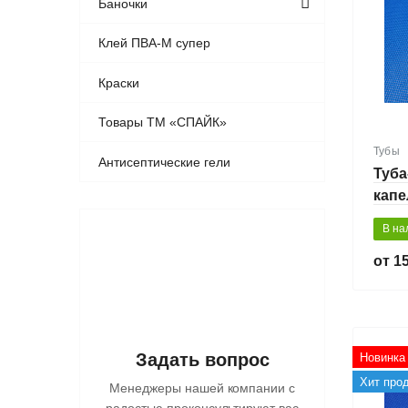
Баночки
Клей ПВА-М супер
Краски
Товары ТМ «СПАЙК»
Тубы
Антисептические гели
Туба
капе
мл
В на
15
Задать вопрос
Новинка
Хит про
Менеджеры нашей компании с