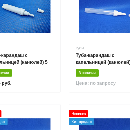
Тубы
-карандаш с
Туба-карандаш с
льницей (канюлей) 5
капельницей (канюлей)
мл
личии
В наличии
 руб.
Цена: по запросу
Новинка
даж
Хит продаж