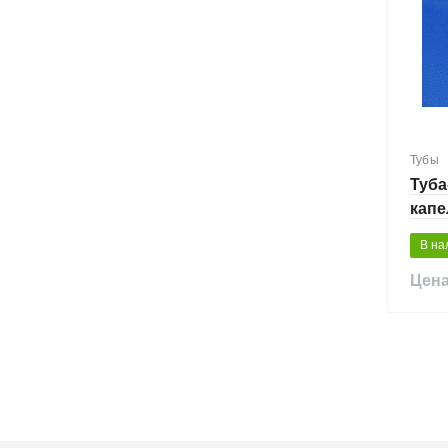
Тубы
Туба
капе
В на
Цена