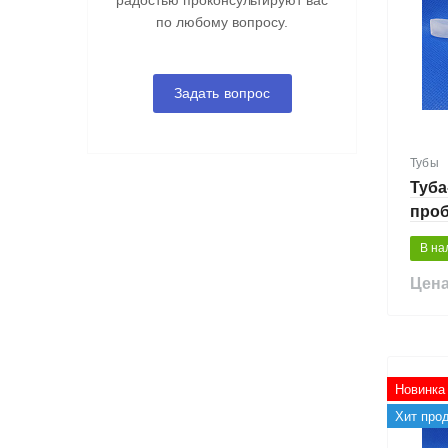
радостью проконсультируют вас
по любому вопросу.
Задать вопрос
Тубы
Туба
проб
кры
В на
Цена
Новинка
Хит про